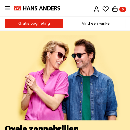
Ga
0
direct
naar
de
Gratis oogmeting
Vind een winkel
inhoud