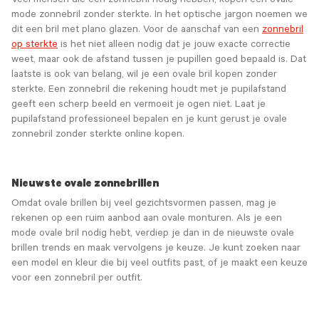
Veel mensen die een zonnebril nodig hebben, kopen een ovale
mode zonnebril zonder sterkte. In het optische jargon noemen we
dit een bril met plano glazen. Voor de aanschaf van een
zonnebril
op sterkte
is het niet alleen nodig dat je jouw exacte correctie
weet, maar ook de afstand tussen je pupillen goed bepaald is. Dat
laatste is ook van belang, wil je een ovale bril kopen zonder
sterkte. Een zonnebril die rekening houdt met je pupilafstand
geeft een scherp beeld en vermoeit je ogen niet. Laat je
pupilafstand professioneel bepalen en je kunt gerust je ovale
zonnebril zonder sterkte online kopen.
Nieuwste ovale zonnebrillen
Omdat ovale brillen bij veel gezichtsvormen passen, mag je
rekenen op een ruim aanbod aan ovale monturen. Als je een
mode ovale bril nodig hebt, verdiep je dan in de nieuwste ovale
brillen trends en maak vervolgens je keuze. Je kunt zoeken naar
een model en kleur die bij veel outfits past, of je maakt een keuze
voor een zonnebril per outfit.