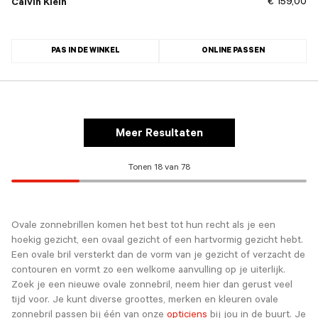
€ 159,00
Calvin Klein
PAS IN DE WINKEL
ONLINE PASSEN
Meer Resultaten
Tonen 18 van 78
Ovale zonnebrillen komen het best tot hun recht als je een
hoekig gezicht, een ovaal gezicht of een hartvormig gezicht hebt.
Een ovale bril versterkt dan de vorm van je gezicht of verzacht de
contouren en vormt zo een welkome aanvulling op je uiterlijk.
Zoek je een nieuwe ovale zonnebril, neem hier dan gerust veel
tijd voor. Je kunt diverse groottes, merken en kleuren ovale
zonnebril passen bij één van onze
opticiens
bij jou in de buurt. Je