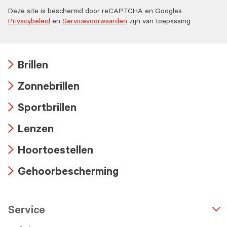
Deze site is beschermd door reCAPTCHA en Googles
Privacybeleid
en
Servicevoorwaarden
zijn van toepassing
Brillen
Arrow
Zonnebrillen
icon
Arrow
Sportbrillen
icon
Arrow
Lenzen
icon
Arrow
Hoortoestellen
icon
Arrow
Gehoorbescherming
icon
Arrow
icon
Service
n
A
r
r
o
w
i
c
o