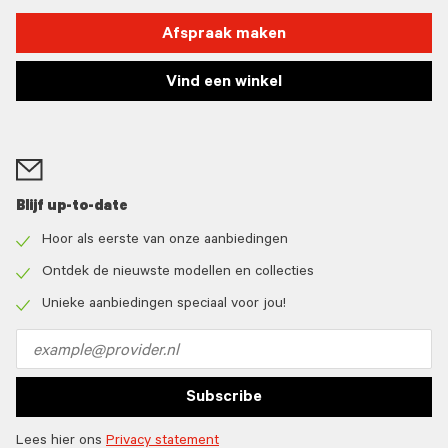
Afspraak maken
Vind een winkel
Blijf up-to-date
Hoor als eerste van onze aanbiedingen
Check
icon
Ontdek de nieuwste modellen en collecties
Check
icon
Unieke aanbiedingen speciaal voor jou!
Check
icon
Email
address
Subscribe
Lees hier ons
Privacy statement