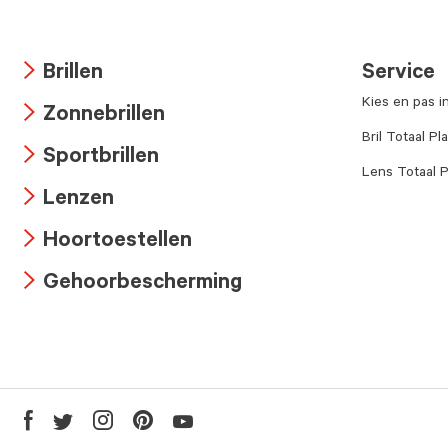
Brillen
Service
Arrow
Kies en pas i
Zonnebrillen
icon
Arrow
Bril Totaal Pl
Sportbrillen
icon
Lens Totaal P
Arrow
Lenzen
icon
Arrow
Hoortoestellen
icon
Arrow
Gehoorbescherming
icon
Arrow
icon
Youtube
Facebook
Twitter
Instagram
Pinterest