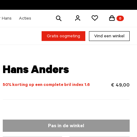
Zoek
r Hans
Acties
0
producten
Gratis oogmeting
Vind een winkel
Hans Anders
50% korting op een complete bril index 1.6
€ 49,00
Pas in de winkel