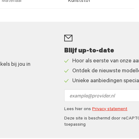
Materiaal
Kunststof
Blijf up-to-date
Hoor als eerste van onze a
ls bij jou in
Check
Ontdek de nieuwste modelle
icon
Check
Unieke aanbiedingen speciaa
icon
Check
icon
Email
address
Lees hier ons
Privacy statement
Deze site is beschermd door reCAP
toepassing