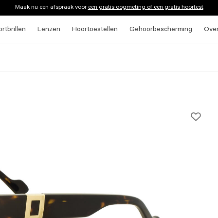
Maak nu een afspraak voor
een gratis oogmeting of een gratis hoortest
rtbrillen
Lenzen
Hoortoestellen
Gehoorbescherming
Ove