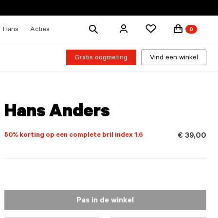
Zoek
r Hans
Acties
0
producten
Gratis oogmeting
Vind een winkel
Hans Anders
50% korting op een complete bril index 1.6
€ 39,00
Pas in de winkel