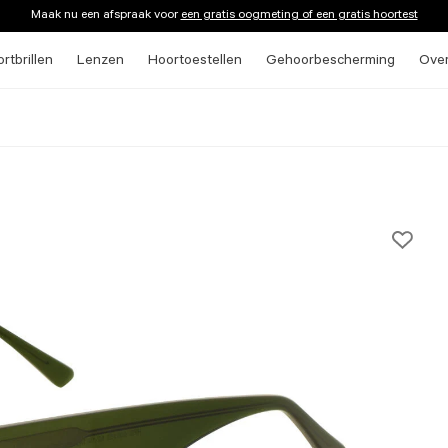
Maak nu een afspraak voor
een gratis oogmeting of een gratis hoortest
rtbrillen
Lenzen
Hoortoestellen
Gehoorbescherming
Ove