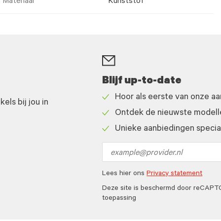
Materiaal
Kunststof
Blijf up-to-date
Hoor als eerste van onze a
ls bij jou in
Check
Ontdek de nieuwste modelle
icon
Check
Unieke aanbiedingen speciaa
icon
Check
icon
Email
address
Lees hier ons
Privacy statement
Deze site is beschermd door reCAP
toepassing