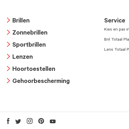
Brillen
Service
Arrow
Kies en pas i
Zonnebrillen
icon
Arrow
Bril Totaal Pl
Sportbrillen
icon
Lens Totaal P
Arrow
Lenzen
icon
Arrow
Hoortoestellen
icon
Arrow
Gehoorbescherming
icon
Arrow
icon
Youtube
Facebook
Twitter
Instagram
Pinterest