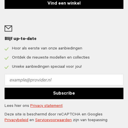
Vind een winkel
Blijf up-to-date
Hoor als eerste van onze aanbiedingen
Check
icon
Ontdek de nieuwste modellen en collecties
Check
icon
Unieke aanbiedingen speciaal voor jou!
Check
icon
Email
address
Subscribe
Lees hier ons
Privacy statement
Deze site is beschermd door reCAPTCHA en Googles
Privacybeleid
en
Servicevoorwaarden
zijn van toepassing