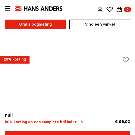
Ga
0
direct
naar
de
Gratis oogmeting
Vind een winkel
inhoud
20% korting
null
€ 69,00
50% korting op een complete bril index 1.6