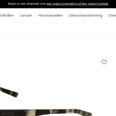
Maak nu een afspraak voor
een gratis oogmeting of een gratis hoortest
rtbrillen
Lenzen
Hoortoestellen
Gehoorbescherming
Ove