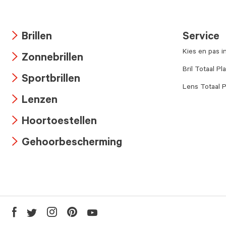
Brillen
Service
Arrow
Kies en pas i
Zonnebrillen
icon
Arrow
Bril Totaal Pl
Sportbrillen
icon
Lens Totaal P
Arrow
Lenzen
icon
Arrow
Hoortoestellen
icon
Arrow
Gehoorbescherming
icon
Arrow
icon
Youtube
Facebook
Twitter
Instagram
Pinterest