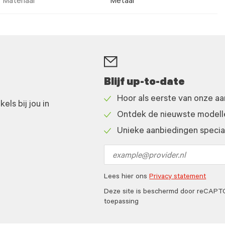
Materiaal
Metaal
Blijf up-to-date
Hoor als eerste van onze a
ls bij jou in
Check
Ontdek de nieuwste modelle
icon
Check
Unieke aanbiedingen speciaa
icon
Check
icon
Email
address
Lees hier ons
Privacy statement
Deze site is beschermd door reCAP
toepassing