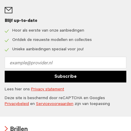
Blijf up-to-date
Hoor als eerste van onze aanbiedingen
Check
icon
Ontdek de nieuwste modellen en collecties
Check
icon
Unieke aanbiedingen speciaal voor jou!
Check
icon
Email
address
Subscribe
Lees hier ons
Privacy statement
Deze site is beschermd door reCAPTCHA en Googles
Privacybeleid
en
Servicevoorwaarden
zijn van toepassing
Brillen