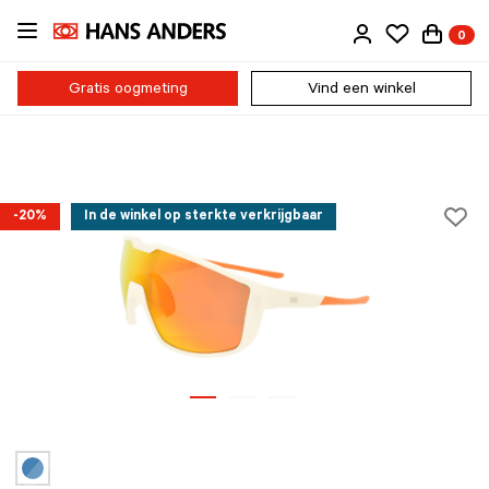
Ga
0
direct
naar
de
Gratis oogmeting
Vind een winkel
inhoud
-20%
In de winkel op sterkte verkrijgbaar