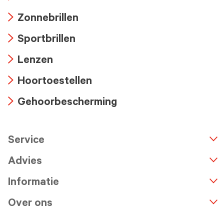
Arrow
Zonnebrillen
icon
Arrow
Sportbrillen
icon
Arrow
Lenzen
icon
Arrow
Hoortoestellen
icon
Arrow
Gehoorbescherming
icon
Arrow
icon
Service
n
A
r
r
o
w
i
c
o
Advies
Informatie
Over ons