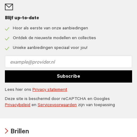
Blijf up-to-date
Hoor als eerste van onze aanbiedingen
Check
icon
Ontdek de nieuwste modellen en collecties
Check
icon
Unieke aanbiedingen speciaal voor jou!
Check
icon
Email
address
Subscribe
Lees hier ons
Privacy statement
Deze site is beschermd door reCAPTCHA en Googles
Privacybeleid
en
Servicevoorwaarden
zijn van toepassing
Brillen