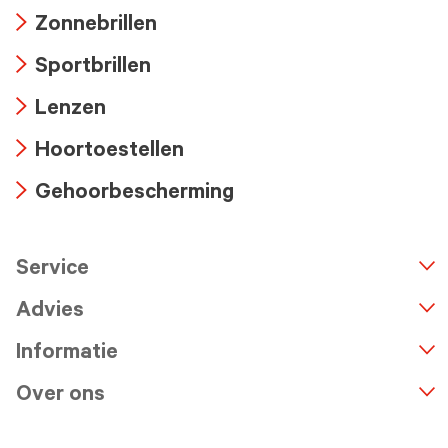
Arrow
Zonnebrillen
icon
Arrow
Sportbrillen
icon
Arrow
Lenzen
icon
Arrow
Hoortoestellen
icon
Arrow
Gehoorbescherming
icon
Arrow
icon
Service
n
A
r
r
o
w
i
c
o
Advies
Informatie
Over ons