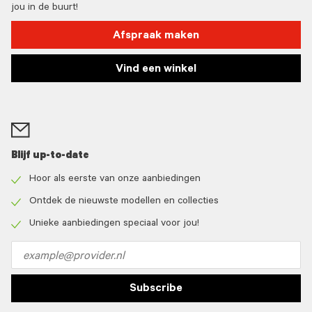
jou in de buurt!
Afspraak maken
Vind een winkel
Blijf up-to-date
Hoor als eerste van onze aanbiedingen
Check
icon
Ontdek de nieuwste modellen en collecties
Check
icon
Unieke aanbiedingen speciaal voor jou!
Check
icon
Email
address
Subscribe