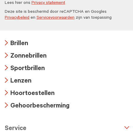
Lees hier ons
Privacy statement
Deze site is beschermd door reCAPTCHA en Googles
Privacybeleid
en
Servicevoorwaarden
zijn van toepassing
Brillen
Arrow
Zonnebrillen
icon
Arrow
Sportbrillen
icon
Arrow
Lenzen
icon
Arrow
Hoortoestellen
icon
Arrow
Gehoorbescherming
icon
Arrow
icon
Service
n
A
r
r
o
w
i
c
o