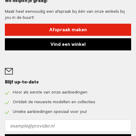
We helpen je graag!
Maak heel eenvoudig een afspraak bij één van onze winkels bij
jou in de buurt!
Afspraak maken
Vind een winkel
Blijf up-to-date
Hoor als eerste van onze aanbiedingen
Check
icon
Ontdek de nieuwste modellen en collecties
Check
icon
Unieke aanbiedingen speciaal voor jou!
Check
icon
Email
address