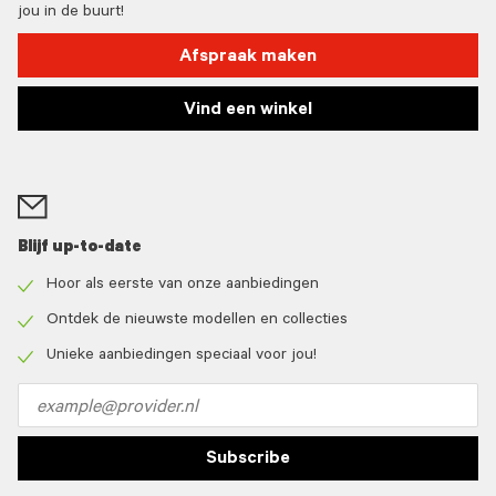
jou in de buurt!
Afspraak maken
Vind een winkel
Blijf up-to-date
Hoor als eerste van onze aanbiedingen
Check
icon
Ontdek de nieuwste modellen en collecties
Check
icon
Unieke aanbiedingen speciaal voor jou!
Check
icon
Email
address
Subscribe