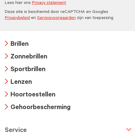
Lees hier ons
Privacy statement
Deze site is beschermd door reCAPTCHA en Googles
Privacybeleid
en
Servicevoorwaarden
zijn van toepassing
Brillen
Arrow
Zonnebrillen
icon
Arrow
Sportbrillen
icon
Arrow
Lenzen
icon
Arrow
Hoortoestellen
icon
Arrow
Gehoorbescherming
icon
Arrow
icon
Service
n
A
r
r
o
w
i
c
o