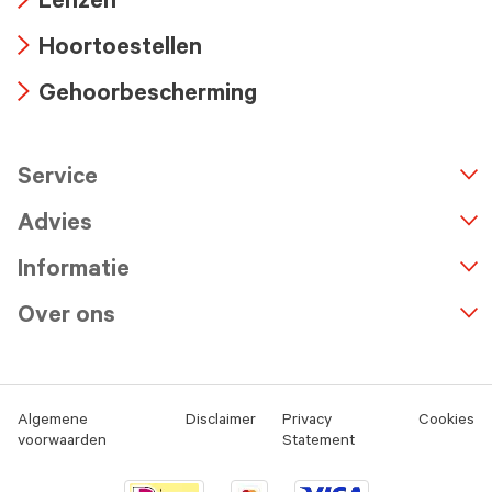
Lenzen
icon
Arrow
Hoortoestellen
icon
Arrow
Gehoorbescherming
icon
Arrow
icon
Service
n
A
r
r
o
w
i
c
o
Advies
Informatie
Over ons
Algemene
Disclaimer
Privacy
Cookies
voorwaarden
Statement