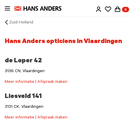
Ga
0
direct
naar
Zuid-Holland
de
Arrow
inhoud
back
Hans Anders opticiens in Vlaardingen
de Loper 42
3136 CN, Vlaardingen
Meer informatie | Afspraak maken
Liesveld 141
3131 CK, Vlaardingen
Meer informatie | Afspraak maken