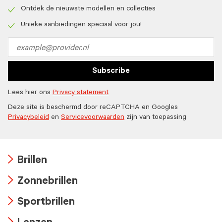
Check
icon
Ontdek de nieuwste modellen en collecties
Check
icon
Unieke aanbiedingen speciaal voor jou!
Check
icon
Email
address
Subscribe
Lees hier ons
Privacy statement
Deze site is beschermd door reCAPTCHA en Googles
Privacybeleid
en
Servicevoorwaarden
zijn van toepassing
Brillen
Arrow
Zonnebrillen
icon
Arrow
Sportbrillen
icon
Arrow