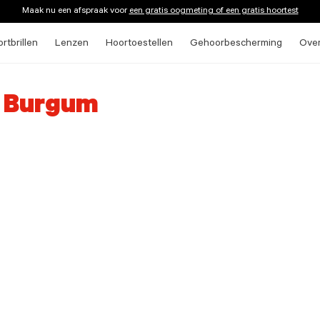
Maak nu een afspraak voor
een gratis oogmeting of een gratis hoortest
rtbrillen
Lenzen
Hoortoestellen
Gehoorbescherming
Ove
n Burgum