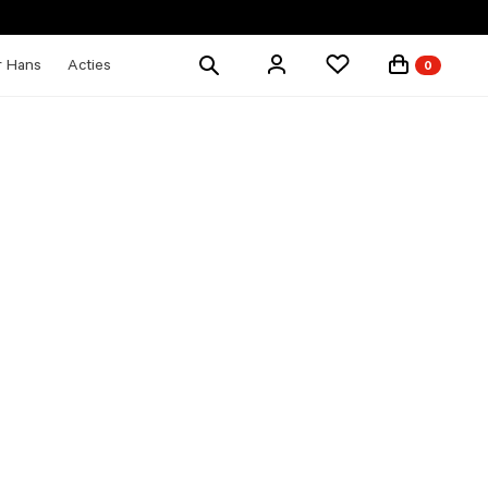
Zoek
r Hans
Acties
0
producten