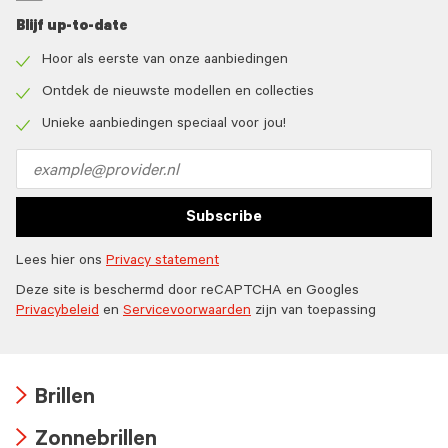
Blijf up-to-date
Hoor als eerste van onze aanbiedingen
Check
icon
Ontdek de nieuwste modellen en collecties
Check
icon
Unieke aanbiedingen speciaal voor jou!
Check
icon
Email
address
Subscribe
Lees hier ons
Privacy statement
Deze site is beschermd door reCAPTCHA en Googles
Privacybeleid
en
Servicevoorwaarden
zijn van toepassing
Brillen
Arrow
Zonnebrillen
icon