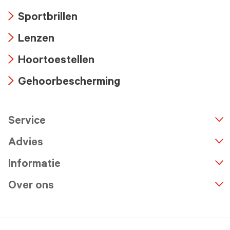
Arrow
Sportbrillen
icon
Arrow
Lenzen
icon
Arrow
Hoortoestellen
icon
Arrow
Gehoorbescherming
icon
Arrow
icon
Service
n
A
r
r
o
w
i
c
o
Advies
Informatie
Over ons