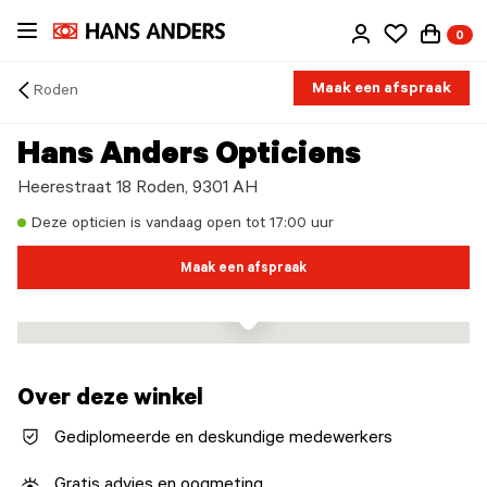
Ga
0
direct
naar
de
Maak een afspraak
Roden
inhoud
Arrow
back
Hans Anders Opticiens
Heerestraat 18 Roden, 9301 AH
Deze opticien is vandaag open tot 17:00 uur
Maak een afspraak
Over deze winkel
Gediplomeerde en deskundige medewerkers
Gratis advies en oogmeting