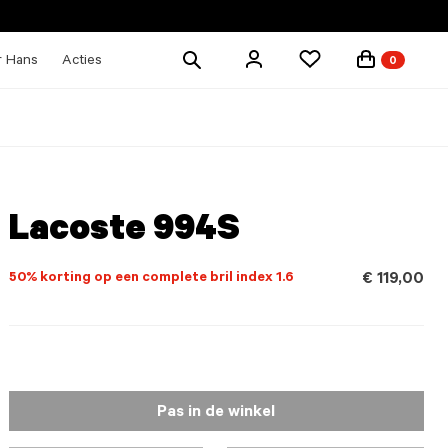
Zoek
r Hans
Acties
0
producten
Lacoste 994S
50% korting op een complete bril index 1.6
€ 119,00
Pas in de winkel