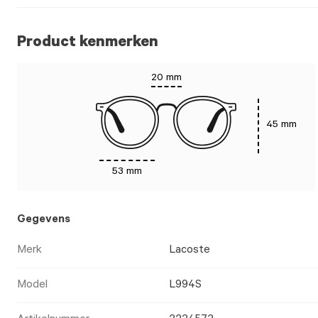
Product kenmerken
20 mm
45 mm
53 mm
Gegevens
Merk
Lacoste
Model
L994S