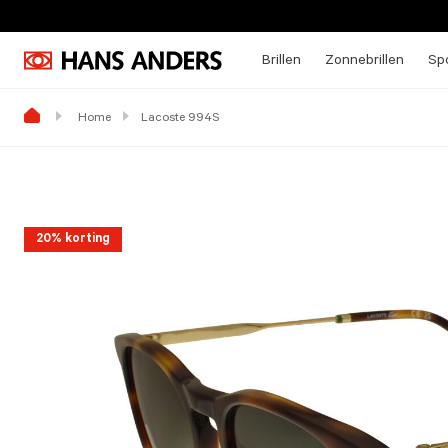
Brillen
Zonnebrillen
Spo
Home
Lacoste 994S
20% korting