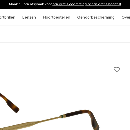
Maak nu een afspraak voor
een gratis oogmeting of een gratis hoortest
rtbrillen
Lenzen
Hoortoestellen
Gehoorbescherming
Ove