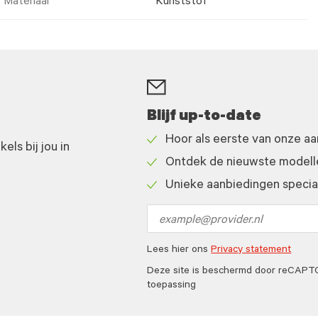
Materiaal
Kunststof
Blijf up-to-date
Hoor als eerste van onze a
ls bij jou in
Check
Ontdek de nieuwste modelle
icon
Check
Unieke aanbiedingen speciaa
icon
Check
icon
Email
address
Lees hier ons
Privacy statement
Deze site is beschermd door reCAP
toepassing