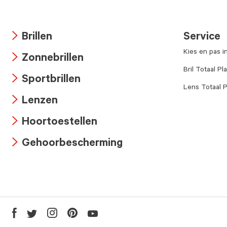
Brillen
Service
Arrow
Kies en pas i
Zonnebrillen
icon
Arrow
Bril Totaal Pl
Sportbrillen
icon
Lens Totaal P
Arrow
Lenzen
icon
Arrow
Hoortoestellen
icon
Arrow
Gehoorbescherming
icon
Arrow
icon
Youtube
Facebook
Twitter
Instagram
Pinterest