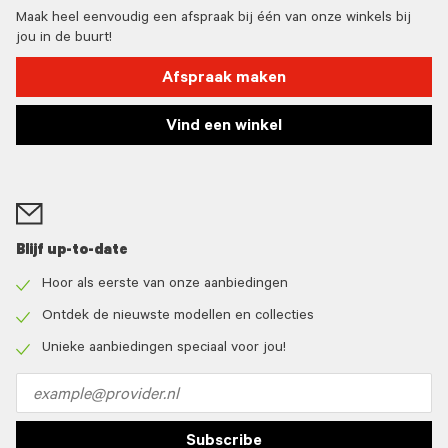
Maak heel eenvoudig een afspraak bij één van onze winkels bij
jou in de buurt!
Afspraak maken
Vind een winkel
Blijf up-to-date
Hoor als eerste van onze aanbiedingen
Check
icon
Ontdek de nieuwste modellen en collecties
Check
icon
Unieke aanbiedingen speciaal voor jou!
Check
icon
Email
address
Subscribe