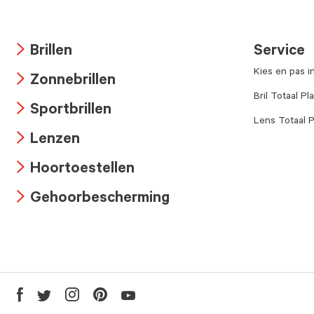
Brillen
Service
Arrow
Kies en pas i
Zonnebrillen
icon
Arrow
Bril Totaal Pl
Sportbrillen
icon
Lens Totaal P
Arrow
Lenzen
icon
Arrow
Hoortoestellen
icon
Arrow
Gehoorbescherming
icon
Arrow
icon
Youtube
Facebook
Twitter
Instagram
Pinterest