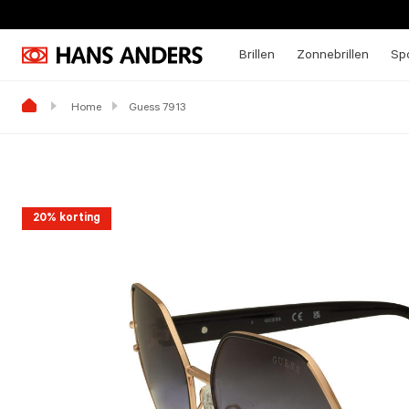
Brillen
Zonnebrillen
Spo
Home
Guess 7913
20% korting