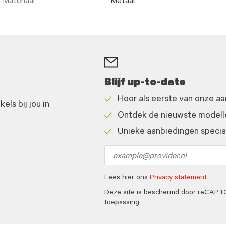
Materiaal
Metaal
Blijf up-to-date
Hoor als eerste van onze a
ls bij jou in
Check
Ontdek de nieuwste modelle
icon
Check
Unieke aanbiedingen speciaa
icon
Check
icon
Email
address
Lees hier ons
Privacy statement
Deze site is beschermd door reCAP
toepassing