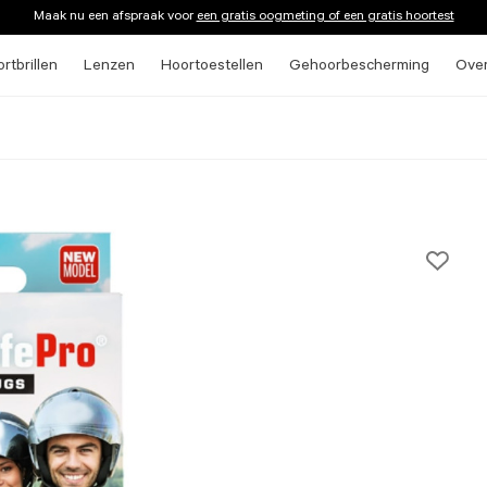
Maak nu een afspraak voor
een gratis oogmeting of een gratis hoortest
rtbrillen
Lenzen
Hoortoestellen
Gehoorbescherming
Ove