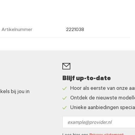
Artikelnummer
2221038
Blijf up-to-date
Hoor als eerste van onze a
ls bij jou in
Check
Ontdek de nieuwste modelle
icon
Check
Unieke aanbiedingen speciaa
icon
Check
icon
Email
address