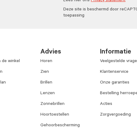
Lees hier ons
Privacy statement
Deze site is beschermd door reCAP
toepassing
Advies
Informatie
n de winkel
Horen
Veelgestelde vrag
an
Zien
Klantenservice
lan
Brillen
Onze garanties
Lenzen
Bestelling herroep
Zonnebrillen
Acties
Hoortoestellen
Zorgvergoeding
Gehoorbescherming