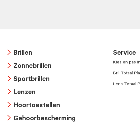
Brillen
Service
Arrow
Kies en pas i
Zonnebrillen
icon
Arrow
Bril Totaal Pl
Sportbrillen
icon
Lens Totaal P
Arrow
Lenzen
icon
Arrow
Hoortoestellen
icon
Arrow
Gehoorbescherming
icon
Arrow
icon