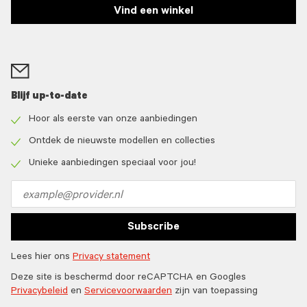
Vind een winkel
Blijf up-to-date
Hoor als eerste van onze aanbiedingen
Check
icon
Ontdek de nieuwste modellen en collecties
Check
icon
Unieke aanbiedingen speciaal voor jou!
Check
icon
Email
address
Subscribe
Lees hier ons
Privacy statement
Deze site is beschermd door reCAPTCHA en Googles
Privacybeleid
en
Servicevoorwaarden
zijn van toepassing