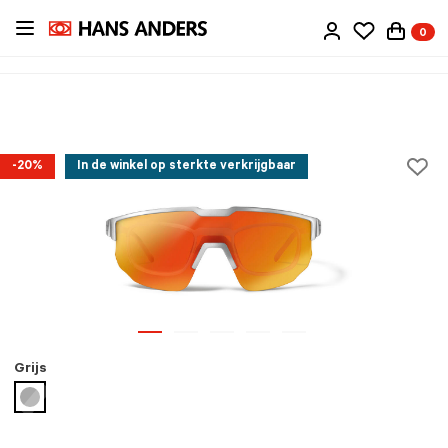
Ga
0
direct
naar
de
inhoud
-20%
In de winkel op sterkte verkrijgbaar
Grijs
geselecteerd