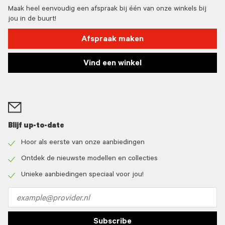
Maak heel eenvoudig een afspraak bij één van onze winkels bij
jou in de buurt!
Afspraak maken
Vind een winkel
Blijf up-to-date
Hoor als eerste van onze aanbiedingen
Check
icon
Ontdek de nieuwste modellen en collecties
Check
icon
Unieke aanbiedingen speciaal voor jou!
Check
icon
Email
address
Subscribe