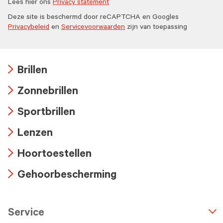
Lees hier ons
Privacy statement
Deze site is beschermd door reCAPTCHA en Googles
Privacybeleid
en
Servicevoorwaarden
zijn van toepassing
Brillen
Arrow
Zonnebrillen
icon
Arrow
Sportbrillen
icon
Arrow
Lenzen
icon
Arrow
Hoortoestellen
icon
Arrow
Gehoorbescherming
icon
Arrow
icon
Service
n
A
r
r
o
w
i
c
o