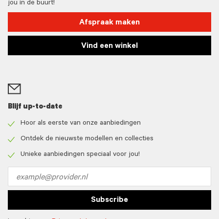
jou in de buurt!
Afspraak maken
Vind een winkel
Blijf up-to-date
Hoor als eerste van onze aanbiedingen
Check
icon
Ontdek de nieuwste modellen en collecties
Check
icon
Unieke aanbiedingen speciaal voor jou!
Check
icon
Email
address
Subscribe