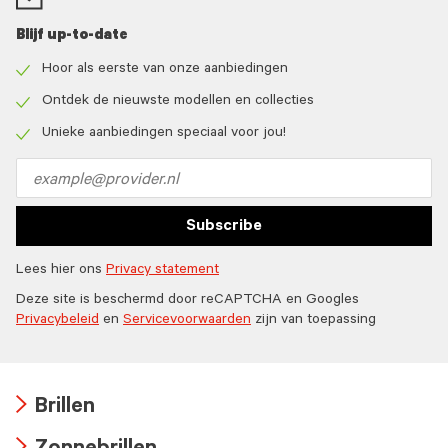
Blijf up-to-date
Hoor als eerste van onze aanbiedingen
Check
icon
Ontdek de nieuwste modellen en collecties
Check
icon
Unieke aanbiedingen speciaal voor jou!
Check
icon
Email
address
Subscribe
Lees hier ons
Privacy statement
Deze site is beschermd door reCAPTCHA en Googles
Privacybeleid
en
Servicevoorwaarden
zijn van toepassing
Brillen
Arrow