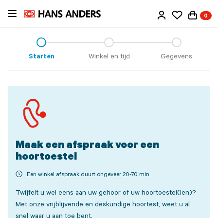
Ga
0
direct
naar
de
inhoud
Starten
Winkel en tijd
Gegevens
Maak een afspraak voor een
hoortoestel
Een winkel afspraak duurt ongeveer 20-70 min
Twijfelt u wel eens aan uw gehoor of uw hoortoestel(len)?
Met onze vrijblijvende en deskundige hoortest, weet u al
snel waar u aan toe bent.