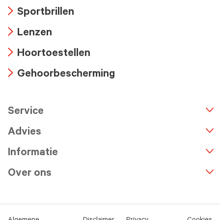
Arrow
Sportbrillen
icon
Arrow
Lenzen
icon
Arrow
Hoortoestellen
icon
Arrow
Gehoorbescherming
icon
Arrow
icon
Service
n
A
r
r
o
w
i
c
o
Advies
Informatie
Over ons