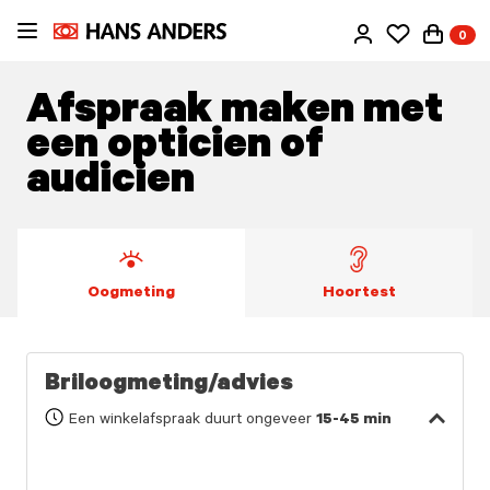
Ga
0
direct
naar
de
Afspraak maken met
inhoud
een opticien of
audicien
Oogmeting
Hoortest
Briloogmeting/advies
Een winkelafspraak duurt ongeveer
15-45 min