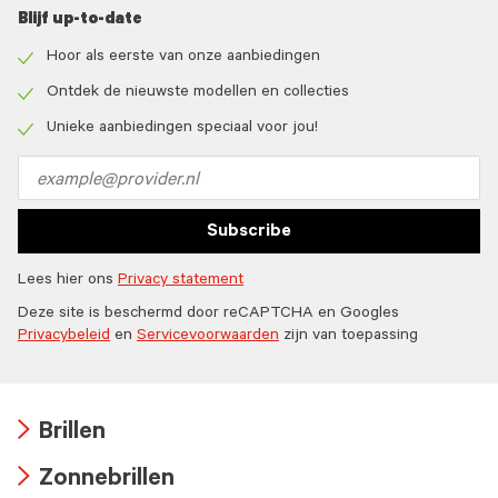
Blijf up-to-date
Hoor als eerste van onze aanbiedingen
Check
icon
Ontdek de nieuwste modellen en collecties
Check
icon
Unieke aanbiedingen speciaal voor jou!
Check
icon
Email
address
Subscribe
Lees hier ons
Privacy statement
Deze site is beschermd door reCAPTCHA en Googles
Privacybeleid
en
Servicevoorwaarden
zijn van toepassing
Brillen
Arrow
Zonnebrillen
icon