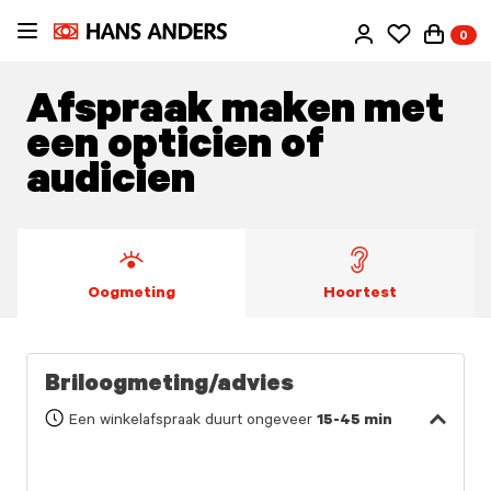
Ga
0
direct
naar
de
Afspraak maken met
inhoud
een opticien of
audicien
Oogmeting
Hoortest
Briloogmeting/advies
Een winkelafspraak duurt ongeveer
15-45 min