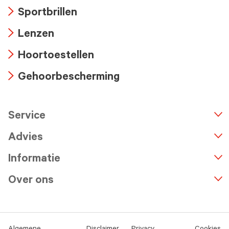
Arrow
Sportbrillen
icon
Arrow
Lenzen
icon
Arrow
Hoortoestellen
icon
Arrow
Gehoorbescherming
icon
Arrow
icon
Service
n
A
r
r
o
w
i
c
o
Advies
Informatie
Over ons