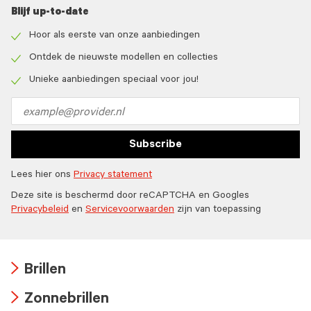
Blijf up-to-date
Hoor als eerste van onze aanbiedingen
Check
icon
Ontdek de nieuwste modellen en collecties
Check
icon
Unieke aanbiedingen speciaal voor jou!
Check
icon
Email
address
Subscribe
Lees hier ons
Privacy statement
Deze site is beschermd door reCAPTCHA en Googles
Privacybeleid
en
Servicevoorwaarden
zijn van toepassing
Brillen
Arrow
Zonnebrillen
icon