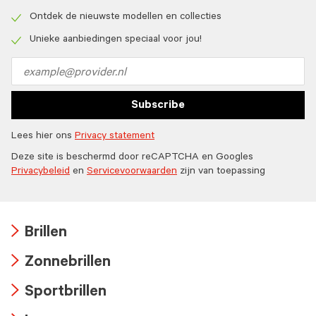
Check
icon
Ontdek de nieuwste modellen en collecties
Check
icon
Unieke aanbiedingen speciaal voor jou!
Check
icon
Email
address
Subscribe
Lees hier ons
Privacy statement
Deze site is beschermd door reCAPTCHA en Googles
Privacybeleid
en
Servicevoorwaarden
zijn van toepassing
Brillen
Arrow
Zonnebrillen
icon
Arrow
Sportbrillen
icon
Arrow