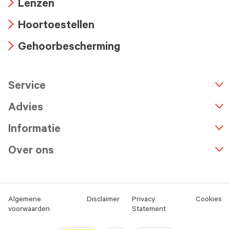
Lenzen
icon
Arrow
Hoortoestellen
icon
Arrow
Gehoorbescherming
icon
Arrow
icon
Service
n
A
r
r
o
w
i
c
o
Advies
Informatie
Over ons
Algemene
Disclaimer
Privacy
Cookies
voorwaarden
Statement