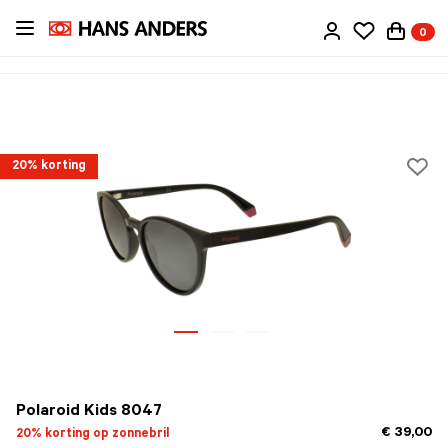
Ga
0
direct
naar
de
inhoud
20% korting
Polaroid Kids 8047
€ 39,00
20% korting op zonnebril