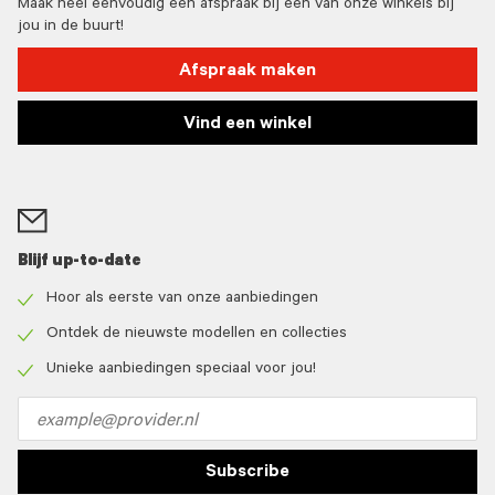
Maak heel eenvoudig een afspraak bij één van onze winkels bij
jou in de buurt!
Afspraak maken
Vind een winkel
Blijf up-to-date
Hoor als eerste van onze aanbiedingen
Check
icon
Ontdek de nieuwste modellen en collecties
Check
icon
Unieke aanbiedingen speciaal voor jou!
Check
icon
Email
address
Subscribe