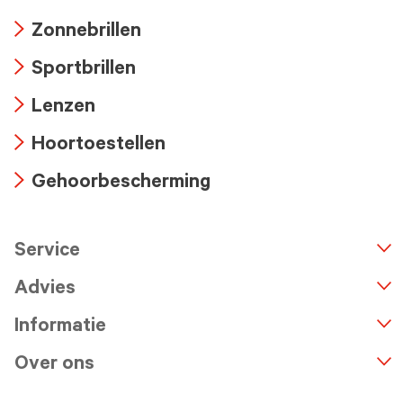
Arrow
Zonnebrillen
icon
Arrow
Sportbrillen
icon
Arrow
Lenzen
icon
Arrow
Hoortoestellen
icon
Arrow
Gehoorbescherming
icon
Arrow
icon
Service
n
A
r
r
o
w
i
c
o
Advies
Informatie
Over ons