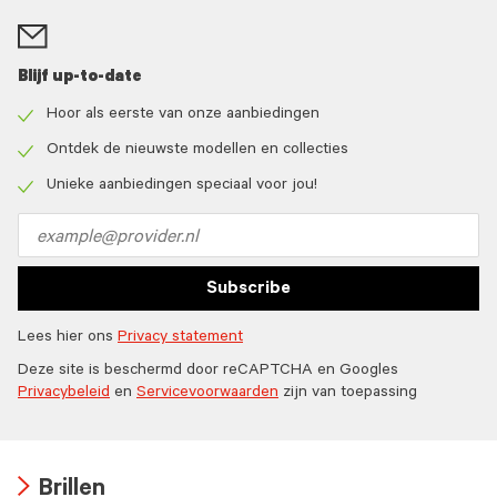
Blijf up-to-date
Hoor als eerste van onze aanbiedingen
Check
icon
Ontdek de nieuwste modellen en collecties
Check
icon
Unieke aanbiedingen speciaal voor jou!
Check
icon
Email
address
Subscribe
Lees hier ons
Privacy statement
Deze site is beschermd door reCAPTCHA en Googles
Privacybeleid
en
Servicevoorwaarden
zijn van toepassing
Brillen