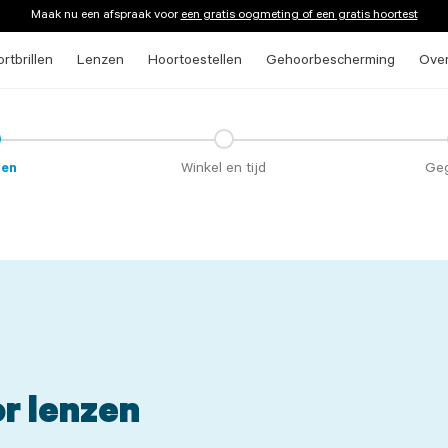
Maak nu een afspraak voor
een gratis oogmeting of een gratis hoortest
rtbrillen
Lenzen
Hoortoestellen
Gehoorbescherming
Ove
ten
Winkel en tijd
Ge
r lenzen