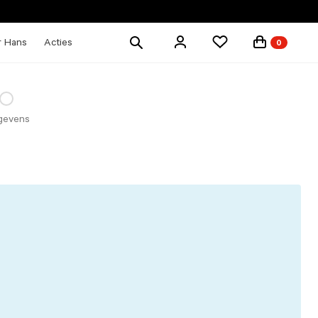
Zoek
r Hans
Acties
0
producten
gevens