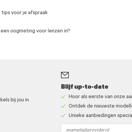
 tips voor je afspraak
 een oogmeting voor lenzen in?
Blijf up-to-date
Hoor als eerste van onze a
ls bij jou in
Check
Ontdek de nieuwste modelle
icon
Check
Unieke aanbiedingen speciaa
icon
Check
icon
Email
address