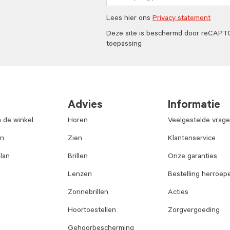
Lees hier ons
Privacy statement
Deze site is beschermd door reCAP
toepassing
Advies
Informatie
n de winkel
Horen
Veelgestelde vrag
an
Zien
Klantenservice
lan
Brillen
Onze garanties
Lenzen
Bestelling herroep
Zonnebrillen
Acties
Hoortoestellen
Zorgvergoeding
Gehoorbescherming