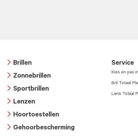
Brillen
Service
Arrow
Kies en pas i
Zonnebrillen
icon
Arrow
Bril Totaal Pl
Sportbrillen
icon
Lens Totaal P
Arrow
Lenzen
icon
Arrow
Hoortoestellen
icon
Arrow
Gehoorbescherming
icon
Arrow