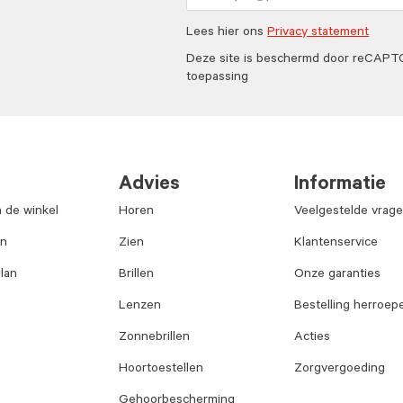
Lees hier ons
Privacy statement
Deze site is beschermd door reCAP
toepassing
Advies
Informatie
n de winkel
Horen
Veelgestelde vrag
an
Zien
Klantenservice
lan
Brillen
Onze garanties
Lenzen
Bestelling herroep
Zonnebrillen
Acties
Hoortoestellen
Zorgvergoeding
Gehoorbescherming