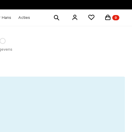
Zoek
r Hans
Acties
0
producten
gevens