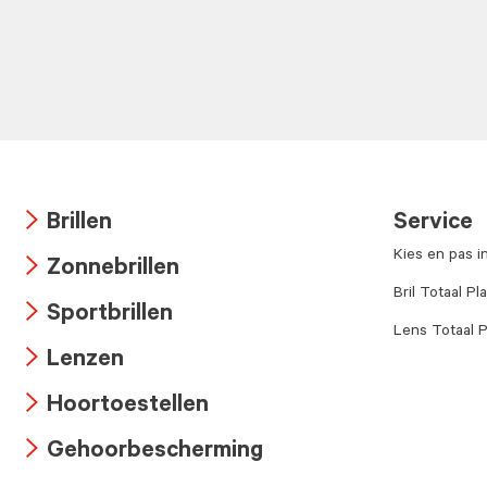
Brillen
Service
Arrow
Kies en pas i
Zonnebrillen
icon
Arrow
Bril Totaal Pl
Sportbrillen
icon
Lens Totaal P
Arrow
Lenzen
icon
Arrow
Hoortoestellen
icon
Arrow
Gehoorbescherming
icon
Arrow