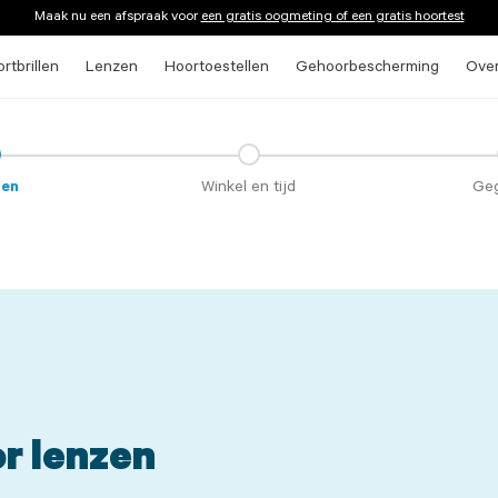
Maak nu een afspraak voor
een gratis oogmeting of een gratis hoortest
rtbrillen
Lenzen
Hoortoestellen
Gehoorbescherming
Ove
ten
Winkel en tijd
Ge
r lenzen