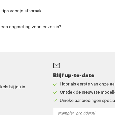
 tips voor je afspraak
 een oogmeting voor lenzen in?
Blijf up-to-date
Hoor als eerste van onze a
ls bij jou in
Check
Ontdek de nieuwste modelle
icon
Check
Unieke aanbiedingen speciaa
icon
Check
icon
Email
address