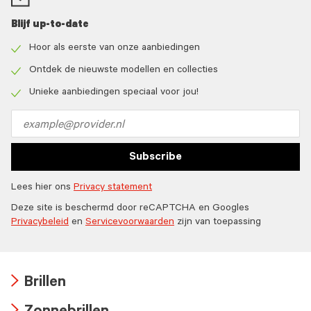
Blijf up-to-date
Hoor als eerste van onze aanbiedingen
Check
icon
Ontdek de nieuwste modellen en collecties
Check
icon
Unieke aanbiedingen speciaal voor jou!
Check
icon
Email
address
Subscribe
Lees hier ons
Privacy statement
Deze site is beschermd door reCAPTCHA en Googles
Privacybeleid
en
Servicevoorwaarden
zijn van toepassing
Brillen
Arrow