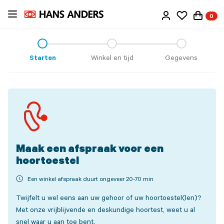
Ga
0
direct
naar
de
inhoud
Starten
Winkel en tijd
Gegevens
Maak een afspraak voor een
hoortoestel
Een winkel afspraak duurt ongeveer 20-70 min
Twijfelt u wel eens aan uw gehoor of uw hoortoestel(len)?
Met onze vrijblijvende en deskundige hoortest, weet u al
snel waar u aan toe bent.