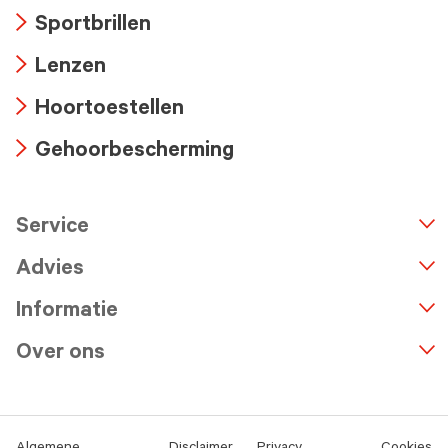
Arrow
Sportbrillen
icon
Arrow
Lenzen
icon
Arrow
Hoortoestellen
icon
Arrow
Gehoorbescherming
icon
Arrow
icon
Service
n
A
r
r
o
w
i
c
o
Advies
Informatie
Over ons