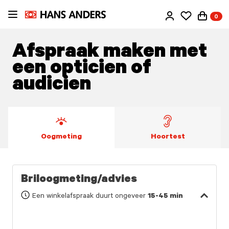
Ga
0
direct
naar
de
Afspraak maken met
inhoud
een opticien of
audicien
Oogmeting
Hoortest
Briloogmeting/advies
Een winkelafspraak duurt ongeveer
15-45 min