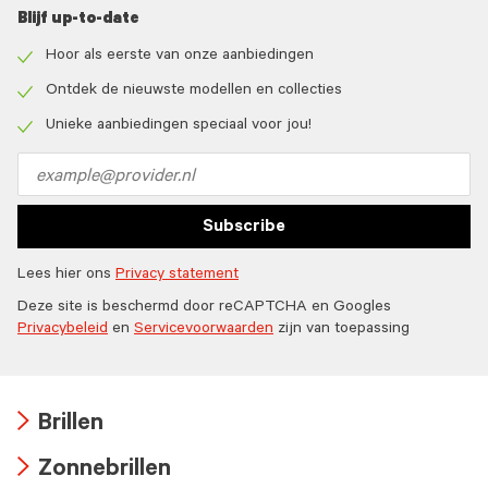
Blijf up-to-date
Hoor als eerste van onze aanbiedingen
Check
icon
Ontdek de nieuwste modellen en collecties
Check
icon
Unieke aanbiedingen speciaal voor jou!
Check
icon
Email
address
Subscribe
Lees hier ons
Privacy statement
Deze site is beschermd door reCAPTCHA en Googles
Privacybeleid
en
Servicevoorwaarden
zijn van toepassing
Brillen
Arrow
Zonnebrillen
icon