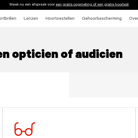
Maak nu een afspraak voor
een gratis oogmeting of een gratis hoortest
rtbrillen
Lenzen
Hoortoestellen
Gehoorbescherming
Ove
 opticien of audicien