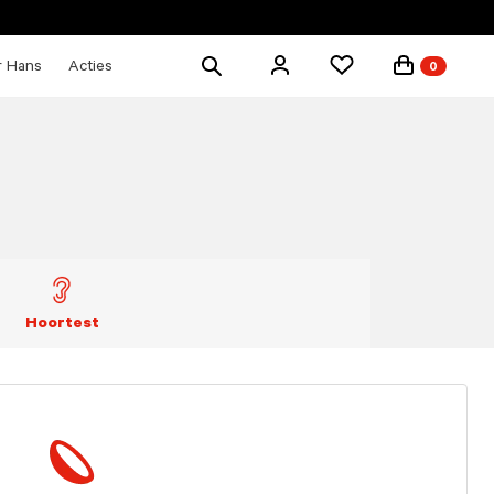
Zoek
r Hans
Acties
0
producten
Hoortest