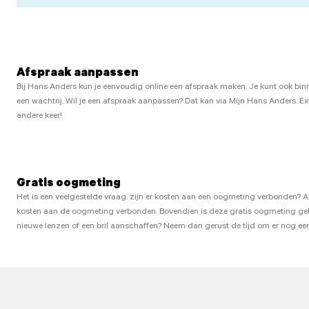
Afspraak aanpassen
Bij Hans Anders kun je eenvoudig online een afspraak maken. Je kunt ook bin
een wachtrij. Wil je een afspraak aanpassen? Dat kan via Mijn Hans Anders. E
andere keer!
Gratis oogmeting
Het is een veelgestelde vraag: zijn er kosten aan een oogmeting verbonden? A
kosten aan de oogmeting verbonden. Bovendien is deze gratis oogmeting geheel vr
nieuwe lenzen of een bril aanschaffen? Neem dan gerust de tijd om er nog een