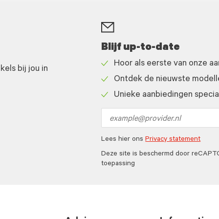
Blijf up-to-date
Hoor als eerste van onze a
ls bij jou in
Check
Ontdek de nieuwste modelle
icon
Check
Unieke aanbiedingen speciaa
icon
Check
icon
Email
address
Lees hier ons
Privacy statement
Deze site is beschermd door reCAP
toepassing