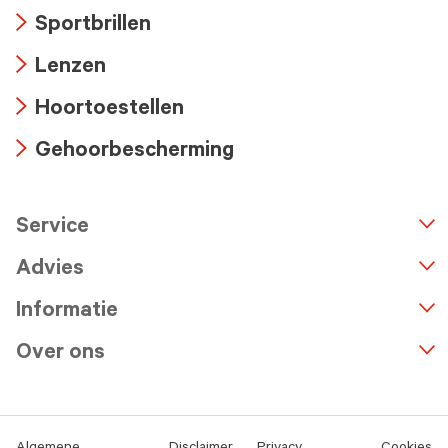
Arrow
Sportbrillen
icon
Arrow
Lenzen
icon
Arrow
Hoortoestellen
icon
Arrow
Gehoorbescherming
icon
Arrow
icon
Service
n
A
r
r
o
w
i
c
o
Advies
Informatie
Over ons