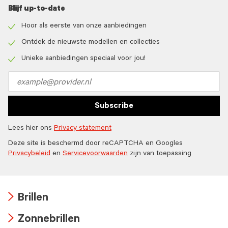
Blijf up-to-date
Hoor als eerste van onze aanbiedingen
Check
icon
Ontdek de nieuwste modellen en collecties
Check
icon
Unieke aanbiedingen speciaal voor jou!
Check
icon
Email
address
Subscribe
Lees hier ons
Privacy statement
Deze site is beschermd door reCAPTCHA en Googles
Privacybeleid
en
Servicevoorwaarden
zijn van toepassing
Brillen
Arrow
Zonnebrillen
icon