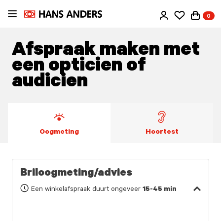
Ga
0
direct
naar
de
Afspraak maken met
inhoud
een opticien of
audicien
Oogmeting
Hoortest
Briloogmeting/advies
Een winkelafspraak duurt ongeveer
15-45 min