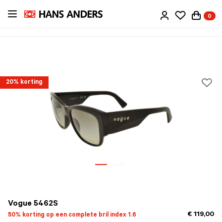
Ga
0
direct
naar
de
inhoud
20% korting
Vogue 5462S
€ 119,00
50% korting op een complete bril index 1.6