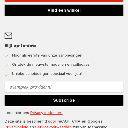
Vind een winkel
Blijf up-to-date
Hoor als eerste van onze aanbiedingen
Check
icon
Ontdek de nieuwste modellen en collecties
Check
icon
Unieke aanbiedingen speciaal voor jou!
Check
icon
Email
address
Subscribe
Lees hier ons
Privacy statement
Deze site is beschermd door reCAPTCHA en Googles
Privacybeleid
en
Servicevoorwaarden
zijn van toepassing