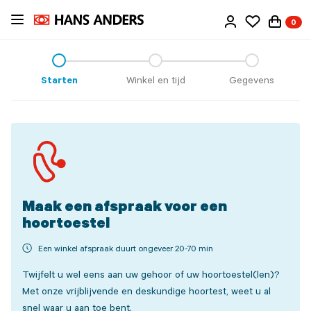
Ga
0
direct
naar
de
inhoud
Starten
Winkel en tijd
Gegevens
Maak een afspraak voor een
hoortoestel
Een winkel afspraak duurt ongeveer 20-70 min
Twijfelt u wel eens aan uw gehoor of uw hoortoestel(len)?
Met onze vrijblijvende en deskundige hoortest, weet u al
snel waar u aan toe bent.