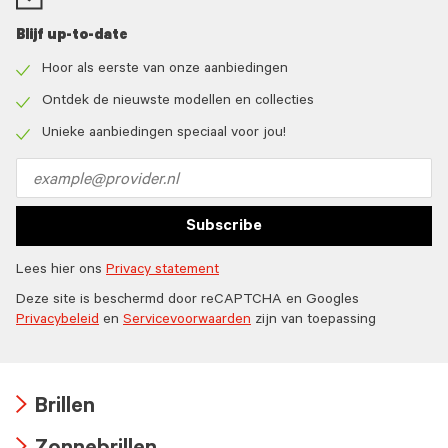
Blijf up-to-date
Hoor als eerste van onze aanbiedingen
Check
icon
Ontdek de nieuwste modellen en collecties
Check
icon
Unieke aanbiedingen speciaal voor jou!
Check
icon
Email
address
Subscribe
Lees hier ons
Privacy statement
Deze site is beschermd door reCAPTCHA en Googles
Privacybeleid
en
Servicevoorwaarden
zijn van toepassing
Brillen
Arrow