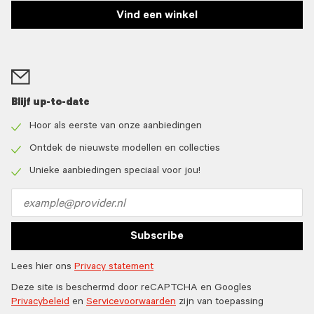
Vind een winkel
Blijf up-to-date
Hoor als eerste van onze aanbiedingen
Check
icon
Ontdek de nieuwste modellen en collecties
Check
icon
Unieke aanbiedingen speciaal voor jou!
Check
icon
Email
address
Subscribe
Lees hier ons
Privacy statement
Deze site is beschermd door reCAPTCHA en Googles
Privacybeleid
en
Servicevoorwaarden
zijn van toepassing