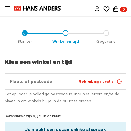
Ga
0
direct
naar
de
inhoud
Check
icon
Starten
Winkel en tijd
Gegevens
Kies een winkel en tijd
Gebruik mijn locatie
Let op: Voer je volledige postcode in, inclusief letters en/of de
plaats in om winkels bij je in de buurt te vinden
Deze winkels zijn bij jou in de buurt
Je maakt een gezamenlijke afspraak