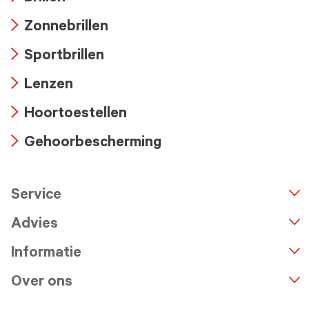
Arrow
Zonnebrillen
icon
Arrow
Sportbrillen
icon
Arrow
Lenzen
icon
Arrow
Hoortoestellen
icon
Arrow
Gehoorbescherming
icon
Arrow
icon
Service
n
A
r
r
o
w
i
c
o
Advies
Informatie
Over ons