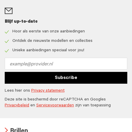
Blijf up-to-date
Hoor als eerste van onze aanbiedingen
Check
icon
Ontdek de nieuwste modellen en collecties
Check
icon
Unieke aanbiedingen speciaal voor jou!
Check
icon
Email
address
Subscribe
Lees hier ons
Privacy statement
Deze site is beschermd door reCAPTCHA en Googles
Privacybeleid
en
Servicevoorwaarden
zijn van toepassing
Brillen