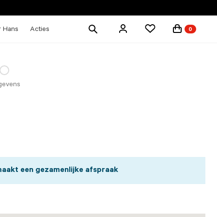
Zoek
r Hans
Acties
0
producten
gevens
maakt een gezamenlijke afspraak