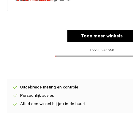
Burchtstraat 16, Oostburg, 4501 BJ
Toon beschikbaarheid
Toon meer winkels
Toon 3 van 256
Uitgebreide meting en controle
Persoonlijk advies
Altijd een winkel bij jou in de buurt