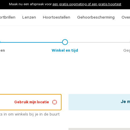
Maak nu een afspraak voor
een gratis oogmeting of een gratis hoortest
rtbrillen
Lenzen
Hoortoestellen
Gehoorbescherming
Ove
heck
on
ten
Winkel en tijd
Ge
Je 
Gebruik mijn locatie
ts in om winkels bij je in de buurt