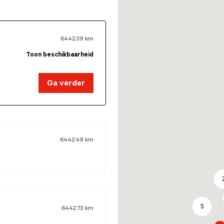
6442.39
km
Toon beschikbaarheid
Ga verder
6442.49
km
5
6442.73
km