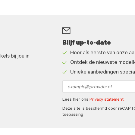
Blijf up-to-date
Hoor als eerste van onze a
ls bij jou in
Check
Ontdek de nieuwste modelle
icon
Check
Unieke aanbiedingen speciaa
icon
Check
icon
Email
address
Lees hier ons
Privacy statement
Deze site is beschermd door reCAP
toepassing