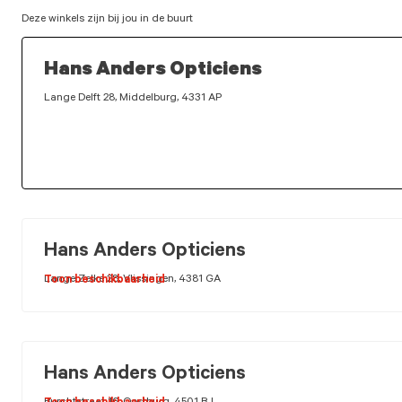
Deze winkels zijn bij jou in de buurt
Hans Anders Opticiens
Lange Delft 28, Middelburg, 4331 AP
Hans Anders Opticiens
Lange Zelke 28, Vlissingen, 4381 GA
Toon beschikbaarheid
Hans Anders Opticiens