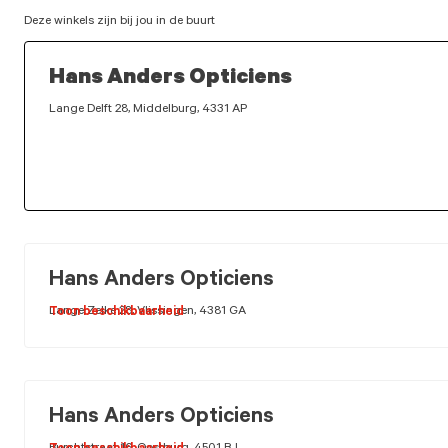
Deze winkels zijn bij jou in de buurt
Hans Anders Opticiens
Lange Delft 28, Middelburg, 4331 AP
Hans Anders Opticiens
Lange Zelke 28, Vlissingen, 4381 GA
Toon beschikbaarheid
Hans Anders Opticiens