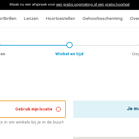
Maak nu een afspraak voor
een gratis oogmeting of een gratis hoortest
rtbrillen
Lenzen
Hoortoestellen
Gehoorbescherming
Ove
heck
on
ten
Winkel en tijd
Ge
Je ma
Gebruik mijn locatie
ts in om winkels bij je in de buurt