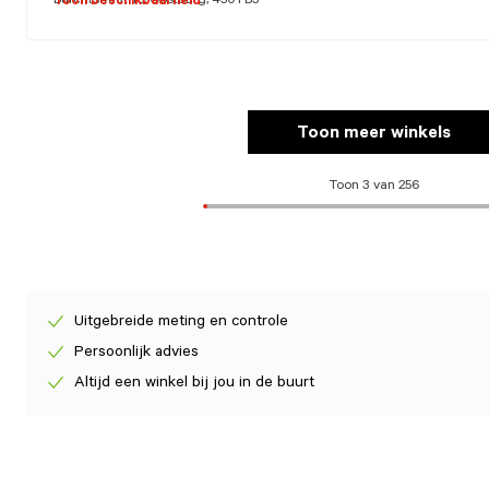
Burchtstraat 16, Oostburg, 4501 BJ
Toon beschikbaarheid
Toon meer winkels
Toon 3 van 256
Uitgebreide meting en controle
Persoonlijk advies
Altijd een winkel bij jou in de buurt