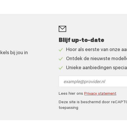
Blijf up-to-date
Hoor als eerste van onze a
ls bij jou in
Check
Ontdek de nieuwste modelle
icon
Check
Unieke aanbiedingen speciaa
icon
Check
icon
Email
address
Lees hier ons
Privacy statement
Deze site is beschermd door reCAP
toepassing