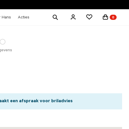
Zoek
r Hans
Acties
0
producten
gevens
akt een afspraak voor briladvies