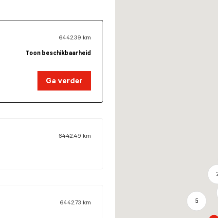
6442.39
km
Toon beschikbaarheid
Ga verder
6442.49
km
5
6442.73
km