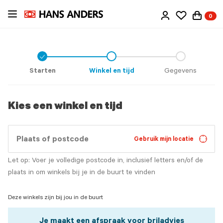
Ga
0
direct
naar
de
inhoud
Check
icon
Starten
Winkel en tijd
Gegevens
Kies een winkel en tijd
Gebruik mijn locatie
Let op: Voer je volledige postcode in, inclusief letters en/of de
plaats in om winkels bij je in de buurt te vinden
Deze winkels zijn bij jou in de buurt
Je maakt een afspraak voor briladvies