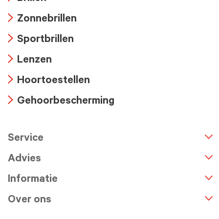
Arrow
Zonnebrillen
icon
Arrow
Sportbrillen
icon
Arrow
Lenzen
icon
Arrow
Hoortoestellen
icon
Arrow
Gehoorbescherming
icon
Arrow
icon
Service
n
A
r
r
o
w
i
c
o
Advies
Informatie
Over ons