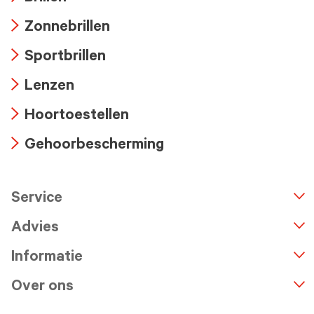
Arrow
Zonnebrillen
icon
Arrow
Sportbrillen
icon
Arrow
Lenzen
icon
Arrow
Hoortoestellen
icon
Arrow
Gehoorbescherming
icon
Arrow
icon
Service
n
A
r
r
o
w
i
c
o
Advies
Informatie
Over ons