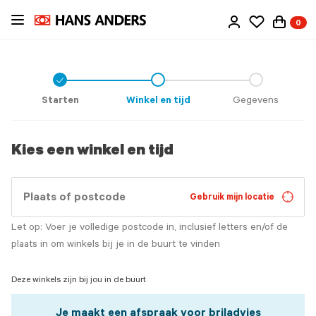
Ga
0
direct
naar
de
inhoud
Check
icon
Starten
Winkel en tijd
Gegevens
Kies een winkel en tijd
Gebruik mijn locatie
Let op: Voer je volledige postcode in, inclusief letters en/of de
plaats in om winkels bij je in de buurt te vinden
Deze winkels zijn bij jou in de buurt
Je maakt een afspraak voor briladvies