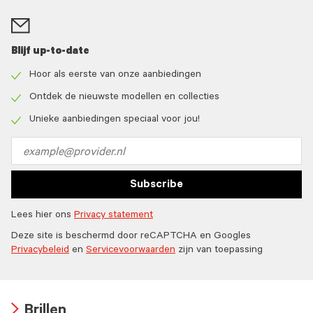
Blijf up-to-date
Hoor als eerste van onze aanbiedingen
Check
icon
Ontdek de nieuwste modellen en collecties
Check
icon
Unieke aanbiedingen speciaal voor jou!
Check
icon
Email
address
Subscribe
Lees hier ons
Privacy statement
Deze site is beschermd door reCAPTCHA en Googles
Privacybeleid
en
Servicevoorwaarden
zijn van toepassing
Brillen