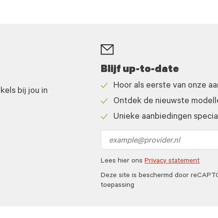
Blijf up-to-date
Hoor als eerste van onze a
ls bij jou in
Check
Ontdek de nieuwste modelle
icon
Check
Unieke aanbiedingen speciaa
icon
Check
icon
Email
address
Lees hier ons
Privacy statement
Deze site is beschermd door reCAP
toepassing