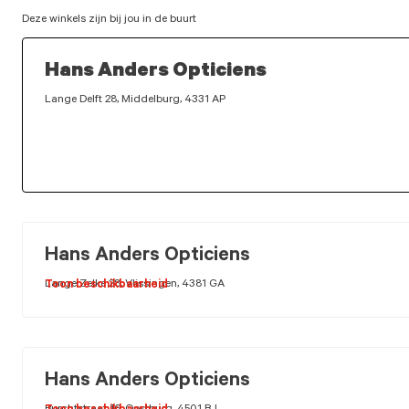
Deze winkels zijn bij jou in de buurt
Hans Anders Opticiens
Lange Delft 28, Middelburg, 4331 AP
Hans Anders Opticiens
Lange Zelke 28, Vlissingen, 4381 GA
Toon beschikbaarheid
Hans Anders Opticiens