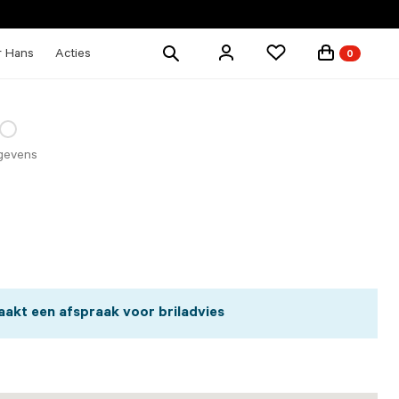
Zoek
r Hans
Acties
0
producten
gevens
akt een afspraak voor briladvies