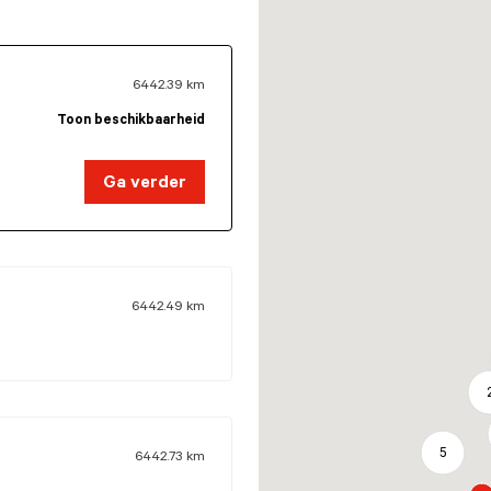
6442.39
km
Toon beschikbaarheid
Ga verder
6442.49
km
5
6442.73
km