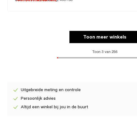
Burchtstraat 16, Oostburg, 4501 BJ
Toon beschikbaarheid
Toon meer winkels
Toon 3 van 256
Uitgebreide meting en controle
Persoonlijk advies
Altijd een winkel bij jou in de buurt