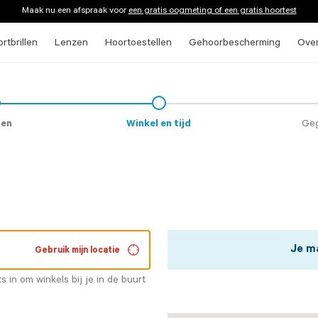
Maak nu een afspraak voor
een gratis oogmeting of een gratis hoortest
rtbrillen
Lenzen
Hoortoestellen
Gehoorbescherming
Ove
heck
on
ten
Winkel en tijd
Ge
Je ma
Gebruik mijn locatie
ts in om winkels bij je in de buurt