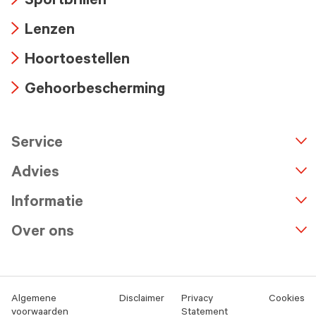
Sportbrillen
icon
Arrow
Lenzen
icon
Arrow
Hoortoestellen
icon
Arrow
Gehoorbescherming
icon
Arrow
icon
Service
n
A
r
r
o
w
i
c
o
Advies
Informatie
Over ons
Algemene
Disclaimer
Privacy
Cookies
voorwaarden
Statement