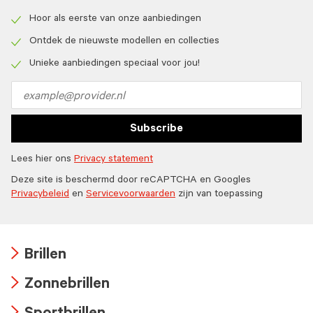
Hoor als eerste van onze aanbiedingen
Check
icon
Ontdek de nieuwste modellen en collecties
Check
icon
Unieke aanbiedingen speciaal voor jou!
Check
icon
Email
address
Subscribe
Lees hier ons
Privacy statement
Deze site is beschermd door reCAPTCHA en Googles
Privacybeleid
en
Servicevoorwaarden
zijn van toepassing
Brillen
Arrow
Zonnebrillen
icon
Arrow