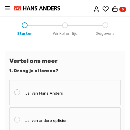
Ga
0
direct
naar
de
inhoud
Starten
Winkel en tijd
Gegevens
Vertel ons meer
1. Draag je al lenzen?
Ja, van Hans Anders
Ja, van andere opticien