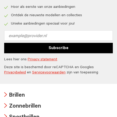
Hoor als eerste van onze aanbiedingen
Check
icon
Ontdek de nieuwste modellen en collecties
Check
icon
Unieke aanbiedingen speciaal voor jou!
Check
icon
Email
address
Subscribe
Lees hier ons
Privacy statement
Deze site is beschermd door reCAPTCHA en Googles
Privacybeleid
en
Servicevoorwaarden
zijn van toepassing
Brillen
Arrow
Zonnebrillen
icon
Arrow