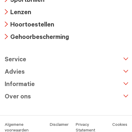
Sportbrillen
icon
Arrow
Lenzen
icon
Arrow
Hoortoestellen
icon
Arrow
Gehoorbescherming
icon
Arrow
icon
Service
n
A
r
r
o
w
i
c
o
Advies
Informatie
Over ons
Algemene
Disclaimer
Privacy
Cookies
voorwaarden
Statement