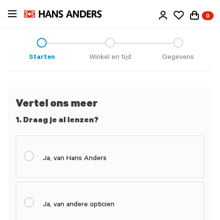
Ga
0
direct
naar
de
inhoud
Starten
Winkel en tijd
Gegevens
Vertel ons meer
1. Draag je al lenzen?
Ja, van Hans Anders
Ja, van andere opticien