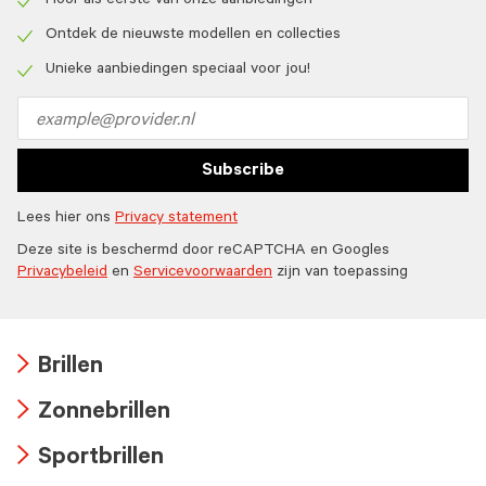
Hoor als eerste van onze aanbiedingen
Check
icon
Ontdek de nieuwste modellen en collecties
Check
icon
Unieke aanbiedingen speciaal voor jou!
Check
icon
Email
address
Subscribe
Lees hier ons
Privacy statement
Deze site is beschermd door reCAPTCHA en Googles
Privacybeleid
en
Servicevoorwaarden
zijn van toepassing
Brillen
Arrow
Zonnebrillen
icon
Arrow
Sportbrillen
icon
Arrow