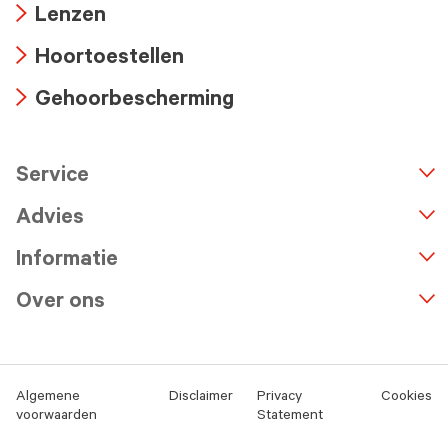
Lenzen
icon
Arrow
Hoortoestellen
icon
Arrow
Gehoorbescherming
icon
Arrow
icon
Service
n
A
r
r
o
w
i
c
o
Advies
Informatie
Over ons
Algemene
Disclaimer
Privacy
Cookies
voorwaarden
Statement