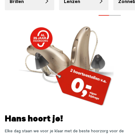
Brillen
Lenzen
Zonnebr
Cta
Cta
arrow
arrow
Hans hoort je!
Elke dag staan we voor je klaar met de beste hoorzorg voor de